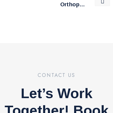
Orthopedi
C
CONTACT US
Let’s Work
Together! Book